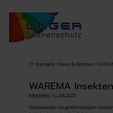
Direkt zur Top-Navigation
Direkt zur Hauptnavigation
Zum Inhalt springen
Direkt zum Footer
Hauptnavigation
Startseite
/
News & Aktionen
/
WAREMA 
WAREMA Insektensc
Posted on
Allgemein
/
1. Juli 2025
Glasfassaden mit großformatigen Fenster