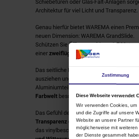
Schiebetüren oder Glas-Falt-Anlagen sorg
Architektur für viel Licht und Transparenz.
Genau hierfür bietet WAREMA einen Prem
neuen Dimension: WAREMA GrandSlide.
Schützen Sie
Öffnungen bis zu 2,5 Meter
w
einer
zweiflügligen Anlage sind sogar 5 
Das seitliche Rollo-System lässt sich üb
Zustimmung
ausziehen und
kann in jeder Wunschposit
Aluminiumteile können mit der
großen Fa
Farbwelt
beschichtet werden.
Diese Webseite verwendet 
Wir verwenden Cookies, um I
Das Gefühl der Offenheit und Freiheit wird
und die Zugriffe auf unsere 
Website an unsere Partner fü
Transparenz
der VisionAir Maxi-Gaze bewa
möglicherweise mit weiteren
das vinylbeschichtete Polyestergewebe m
der Dienste gesammelt habe
und Witterungsbeständigkeit
.