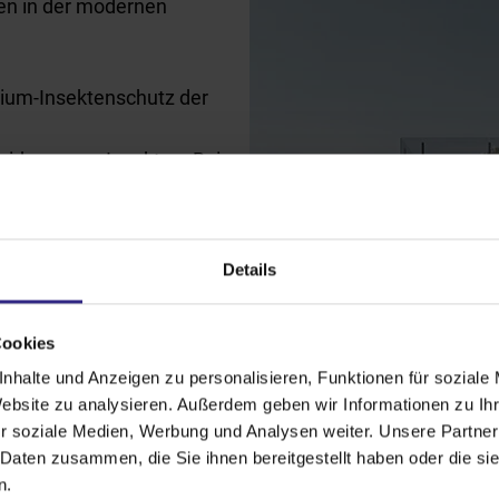
en in der modernen
ium-Insektenschutz der
irksam vor Insekten. Bei
Meter
möglich.
er schlanke Führungsschienen
Details
ion verbleiben
. Die
rbvielfalt der WAREMA
Cookies
nhalte und Anzeigen zu personalisieren, Funktionen für soziale
 durch die
hervorragende
Website zu analysieren. Außerdem geben wir Informationen zu I
r soziale Medien, Werbung und Analysen weiter. Unsere Partner
hrt. Gleichzeitig überzeugt
 Daten zusammen, die Sie ihnen bereitgestellt haben oder die s
it
höchster Reißfestigkeit
n.