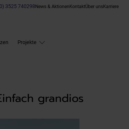
(0) 3525 740298
News & Aktionen
Kontakt
Über uns
Karriere
nzen
Projekte
infach grandios