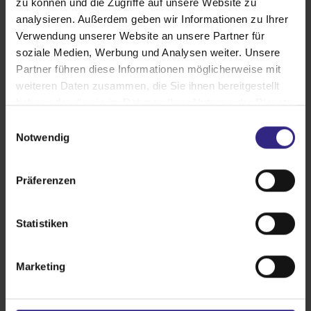
zu können und die Zugriffe auf unsere Website zu
analysieren. Außerdem geben wir Informationen zu Ihrer
mehr erfahren
Verwendung unserer Website an unsere Partner für
soziale Medien, Werbung und Analysen weiter. Unsere
Partner führen diese Informationen möglicherweise mit
weiteren Daten zusammen, die Sie ihnen bereitgestellt
haben oder die sie im Rahmen Ihrer Nutzung der Dienste
gesammelt haben.
E
Notwendig
i
n
w
Präferenzen
i
l
l
Statistiken
i
g
Marketing
u
Modernisierung
n
g