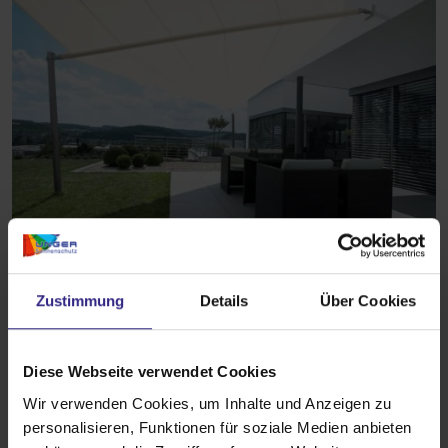
Zustimmung
Details
Über Cookies
Bauherren
Sie planen gerade Ihr Traumhaus? Dann sollten Sie
Diese Webseite verwendet Cookies
den Sonnenschutz nicht außer Acht lassen! Wie sie
Wir verwenden Cookies, um Inhalte und Anzeigen zu
Ihren
Neubau mit einer Verschattungslösung
personalisieren, Funktionen für soziale Medien anbieten
aufwerten
, erfahren Sie hier!