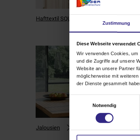
Hafttextil SQUID®
Zustimmung
Diese Webseite verwendet 
Wir verwenden Cookies, um I
und die Zugriffe auf unsere 
Website an unsere Partner fü
möglicherweise mit weiteren
der Dienste gesammelt habe
E
Notwendig
i
n
w
Jalousien
i
l