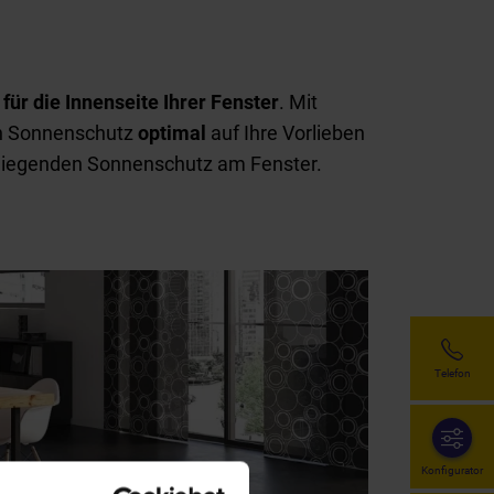
für
die Innenseite Ihrer Fenster
. Mit
en Sonnenschutz
optimal
auf Ihre Vorlieben
enliegenden Sonnenschutz am Fenster.
Telefon
Konfigurator