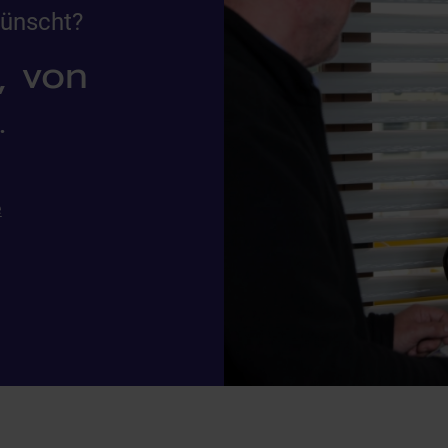
wünscht?
, von
.
e