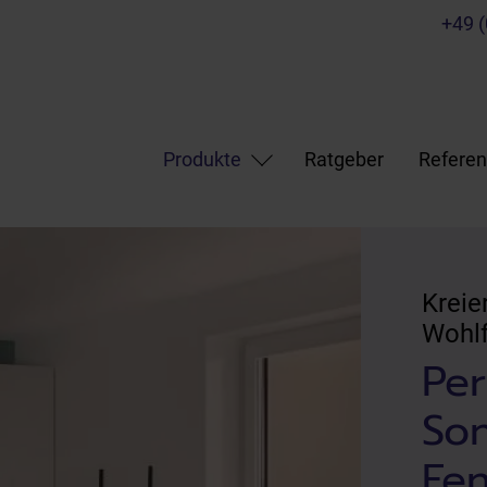
+49 
Produkte
Ratgeber
Refere
Kreie
Wohlf
Per
Son
Fen