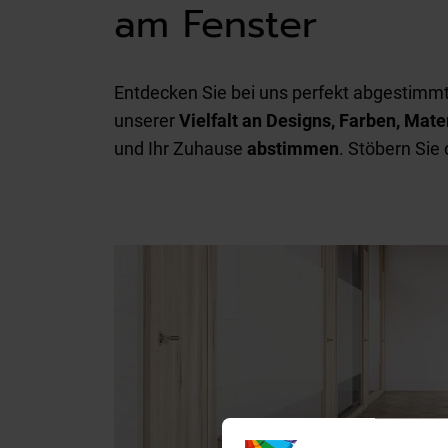
am Fenster
Entdecken Sie bei uns perfekt abgestim
unserer
Vielfalt an Designs, Farben, Mate
und Ihr Zuhause
abstimmen
. Stöbern Sie