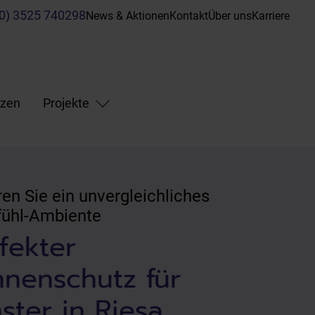
(0) 3525 740298
News & Aktionen
Kontakt
Über uns
Karriere
nzen
Projekte
ren Sie ein unvergleichliches
ühl-Ambiente
fekter
nenschutz für
ster in Riesa