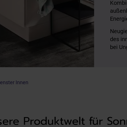
Kombi
außenl
Energi
Neugie
des in
bei Un
enster Innen
sere Produktwelt für So