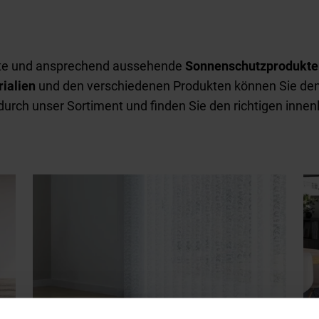
mte und ansprechend aussehende
Sonnenschutzprodukte 
rialien
und den verschiedenen Produkten können Sie d
 durch unser Sortiment und finden Sie den richtigen inn