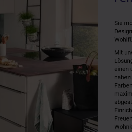
Sie mö
Design
Wohlfü
Mit un
Lösung
einen 
nahezu
Farben
maxima
abgest
Einric
Freuen
Wohnkl