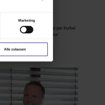
Marketing
n und
Bequem bedienbar per Kurbel
oder Motor
Alle zulassen