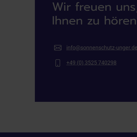
Wir freuen uns
a
h
Ihnen zu hören
l
info@sonnenschutz-unger.d
+49 (0) 3525 740298