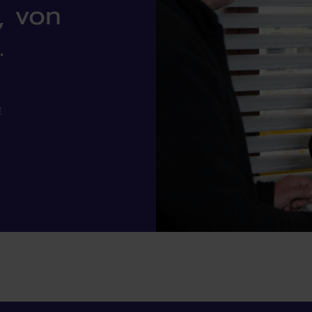
, von
.
e