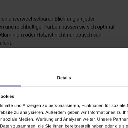
nen unverwechselbaren Blickfang an jeder
n und reichhaltiger Farben passen sie sich optimal
 Aluminium oder Holz ist nicht nur optisch sehr
alent:
 er Schutz vor neugierigen Blicken und
m per Kurbel oder Motor.
Details
Cookies
nhalte und Anzeigen zu personalisieren, Funktionen für soziale
orteile unserer Klappläd
Website zu analysieren. Außerdem geben wir Informationen zu I
r soziale Medien, Werbung und Analysen weiter. Unsere Partner
 Daten zusammen, die Sie ihnen bereitgestellt haben oder die s