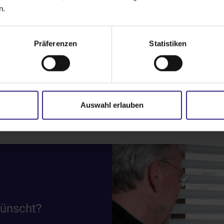
n.
Präferenzen
Statistiken
wechselbarer Blickfang für
Schützt vor Sonne, Blicke
jede Fassade
Schall
Auswahl erlauben
wünscht?