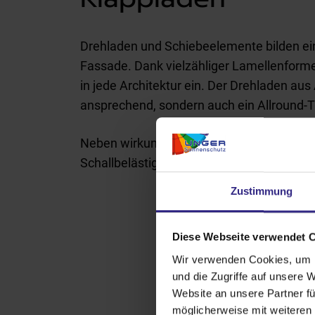
Drehladen und Schiebeelemente bilden ei
Fassade. Dank vielzähliger Lamellenforme
in jede Architektur ein. Der Drehladen aus
ansprechend, sondern auch ein Allround-T
Neben wirkungsvollem Sonnenschutz bietet
Schallbelästigung. Bedienbar ist er beque
Zustimmung
Diese Webseite verwendet 
Wir verwenden Cookies, um I
V
und die Zugriffe auf unsere 
Website an unsere Partner fü
möglicherweise mit weiteren