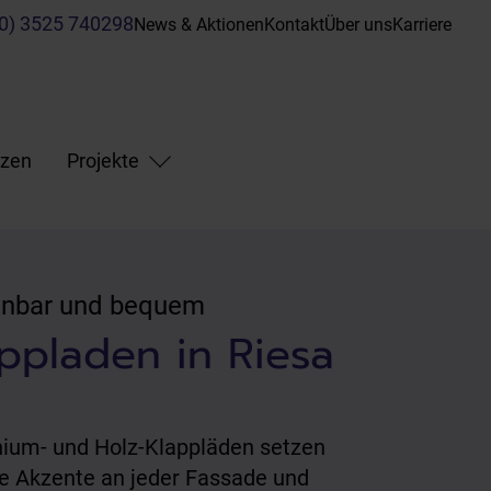
(0) 3525 740298
News & Aktionen
Kontakt
Über uns
Karriere
nzen
Projekte
enbar und bequem
ppladen in Riesa
ium- und Holz-Klappläden setzen
lle Akzente an jeder Fassade und