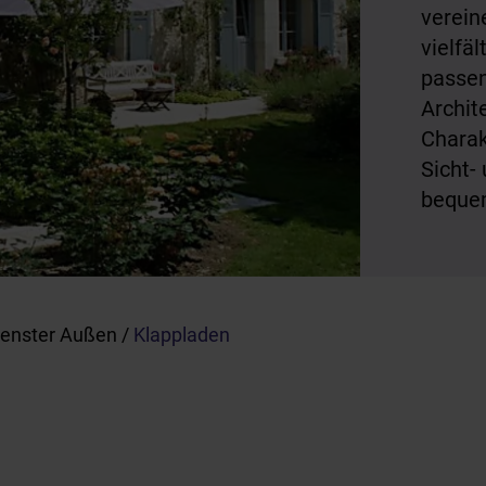
verein
vielfä
passen
Archit
Charak
Sicht-
bequem
enster Außen
/
Klappladen