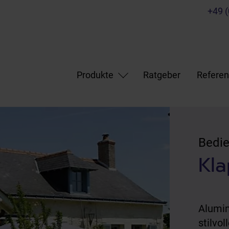
+49 
Produkte
Ratgeber
Refere
Bedi
Kla
Alumin
stilvo