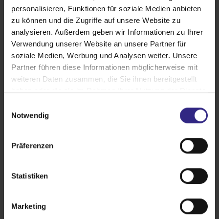
Hervorragende Dämmeigenschaften
personalisieren, Funktionen für soziale Medien anbieten
zu können und die Zugriffe auf unsere Website zu
Produktdetails
analysieren. Außerdem geben wir Informationen zu Ihrer
Verwendung unserer Website an unsere Partner für
soziale Medien, Werbung und Analysen weiter. Unsere
Partner führen diese Informationen möglicherweise mit
weiteren Daten zusammen, die Sie ihnen bereitgestellt
haben oder die sie im Rahmen Ihrer Nutzung der Dienste
gesammelt haben.
E
Notwendig
i
n
w
Präferenzen
i
l
l
Statistiken
i
Vorbau-Rollläden
g
Marketing
u