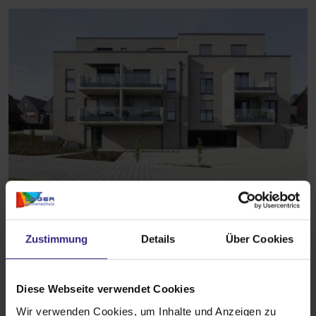
Neubau-Aufsetz-Rollläden
Zustimmung
Details
Über Cookies
Perfekte Fassadenintegration
Montage mit Fenster
Diese Webseite verwendet Cookies
Revision innen oder außen
Wir verwenden Cookies, um Inhalte und Anzeigen zu