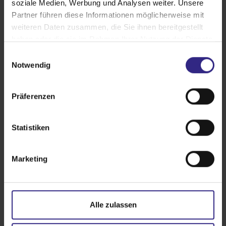
soziale Medien, Werbung und Analysen weiter. Unsere
Partner führen diese Informationen möglicherweise mit
weiteren Daten zusammen, die Sie ihnen bereitgestellt
haben oder die sie im Rahmen Ihrer Nutzung der Dienste
gesammelt haben.
E
Notwendig
i
n
w
Präferenzen
i
l
l
Statistiken
i
g
Marketing
u
Vorbau-Rollläden
n
g
Keine Wärmebrücken oder Schallprobleme
s
Alle zulassen
Individuell gestaltbar
a
u