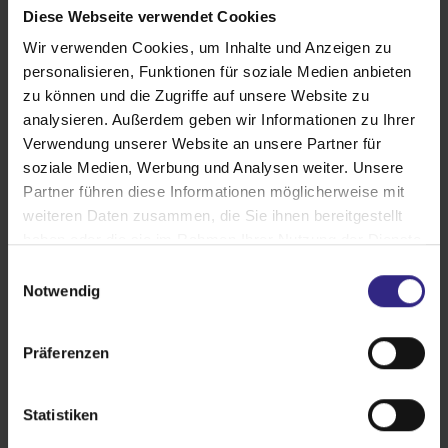
Aufsetz-Rollläden
Diese Webseite verwendet Cookies
Wir verwenden Cookies, um Inhalte und Anzeigen zu
Verschiedene Kastenausführungen verfügbar
personalisieren, Funktionen für soziale Medien anbieten
Fensteranbindung per Clipbefestigung
zu können und die Zugriffe auf unsere Website zu
Für kleine Maueröffnungen geeignet
analysieren. Außerdem geben wir Informationen zu Ihrer
Effektive Wärmedämmung nach EnEV
Verwendung unserer Website an unsere Partner für
soziale Medien, Werbung und Analysen weiter. Unsere
Produktdetails
Partner führen diese Informationen möglicherweise mit
weiteren Daten zusammen, die Sie ihnen bereitgestellt
haben oder die sie im Rahmen Ihrer Nutzung der Dienste
gesammelt haben.
E
Notwendig
i
n
w
Präferenzen
i
l
l
Statistiken
i