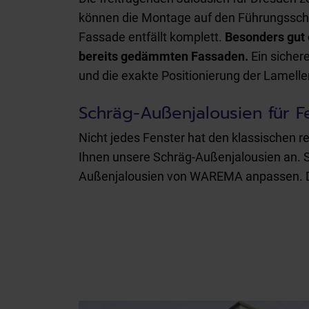
w
können die Montage auf den Führungsschi
a
Fassade entfällt komplett.
Besonders gut 
h
bereits gedämmten Fassaden.
Ein sicher
l
und die exakte Positionierung der Lamell
Schräg-Außenjalousien für 
Nicht jedes Fenster hat den klassischen r
Ihnen unsere Schräg-Außenjalousien an. S
Außenjalousien von WAREMA anpassen. Die 