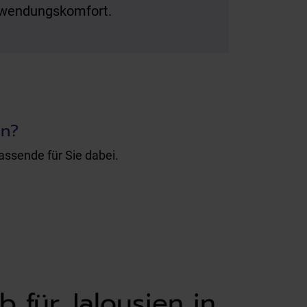
wendungskomfort.
en?
assende für Sie dabei.
 für Jalousien in