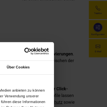
Telefon
Konfigurator
E-Mail
t geeignet sind wie für Renovierungen
.
öglich. Sie haben die Wahl zwischen der
Über Cookies
nd zeitsparende Montage per Click-
 Medien anbieten zu können
werden kann. Die Führungsprofile lassen
hrer Verwendung unserer
spiel integrierter
Insektenschutz
sowie
 führen diese Informationen