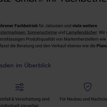
fahrener Fachbetrieb
für Jalousien und
viele weitere
stermarkisen
,
Sonnenschirme
und
Lamellendächer
. Wir
 erstklassigen Produktqualität von Markenherstellern wi
mfasst die Beratung und den Verkauf ebenso wie die
Plan
resden im Überblick
einfall & Verschattung sind
Für Neubau und Nachrüs
individuell steuerbar