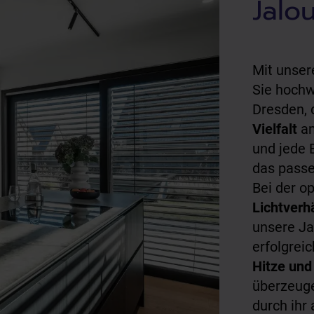
Jalo
Mit unse
Sie hochw
Dresden, 
Vielfalt
an
und jede 
das passe
Bei der o
Lichtverh
unsere Ja
erfolgrei
Hitze und
überzeug
durch ihr