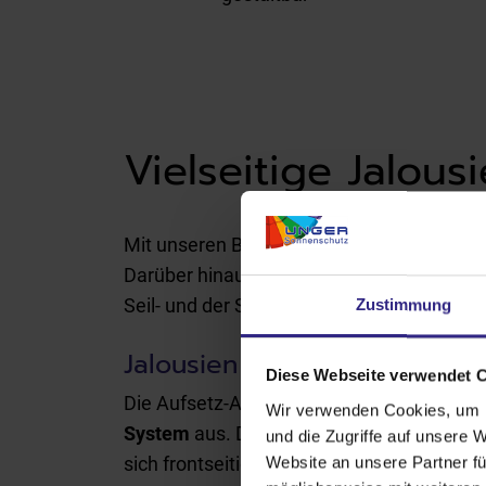
Vielseitige Jalous
Mit unseren Basis Außenjalousien kaufen 
Darüber hinaus ist dank maximaler Gestalt
Seil- und der Schienenführung, um Fenster
Zustimmung
Jalousien mit kinderleichte
Diese Webseite verwendet 
Die Aufsetz-Außenjalousien aus unserem 
Wir verwenden Cookies, um I
System
aus. Die Anbringung erfolgt direk
und die Zugriffe auf unsere 
sich frontseitig einputzen, was den deze
Website an unsere Partner fü