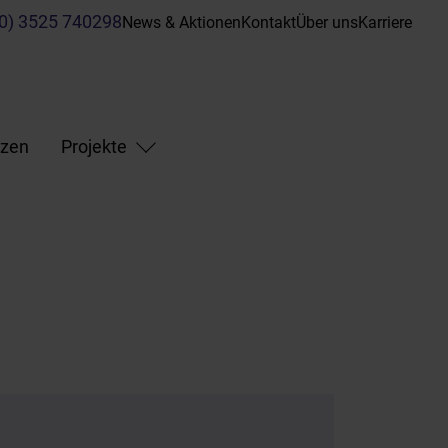
(0) 3525 740298
News & Aktionen
Kontakt
Über uns
Karriere
nzen
Projekte