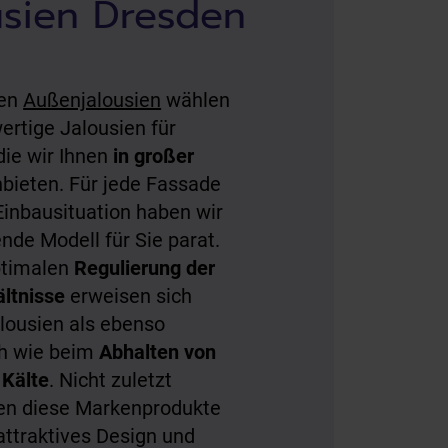
usien Dresden
ren
Außenjalousien
wählen
ertige Jalousien für
die wir Ihnen
in großer
bieten. Für jede Fassade
Einbausituation haben wir
nde Modell für Sie parat.
ptimalen
Regulierung der
ältnisse
erweisen sich
lousien als ebenso
ch wie beim
Abhalten von
 Kälte
. Nicht zuletzt
en diese Markenprodukte
 attraktives Design und