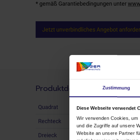
* gemäß Garantiebedingungen unter
www.
Jetzt unverbindliches Angebot anforder
Produktdetails
Zustimmung
Quadrat
max.
Diese Webseite verwendet 
Wir verwenden Cookies, um I
Rechteck
max.
und die Zugriffe auf unsere 
Website an unsere Partner fü
Dreieck
max.