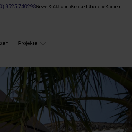
(0) 3525 740298
News & Aktionen
Kontakt
Über uns
Karriere
nzen
Projekte