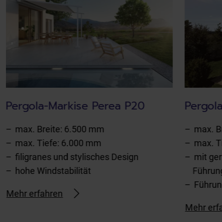
Pergola-Markise Perea P20
Pergol
max. Breite: 6.500 mm
max. B
max. Tiefe: 6.000 mm
max. T
filigranes und stylisches Design
mit ge
hohe Windstabilität
Führun
Führun
Mehr erfahren
Mehr erf