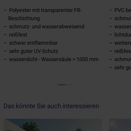
Polyester mit transparenter FR-
PVC-be
Beschichtung
schmut
schmutz- und wasserabweisend
wasser
reißfest
lichtdu
schwer entflammbar
wetter
sehr guter UV-Schutz
reißfes
wasserdicht - Wassersäule > 1000 mm
schmu
sehr g
Das könnte Sie auch interessieren